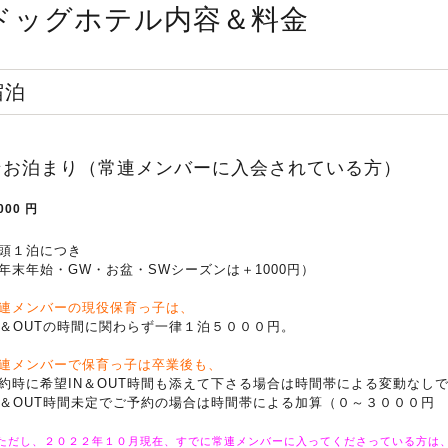
ドッグホテル内容＆料金
宿泊
★お泊まり（常連メンバーに入会されている方）
000
円
頭１泊につき
年末年始・GW・お盆・SWシーズンは＋1000円）
連メンバーの現役保育っ子は、
N＆OUTの時間に関わらず一律
１泊５０００円。
連メンバーで保育っ子は卒業後も、
約時に希望IN＆OUT時間も添えて下さる場合は時間帯による変動なし
N＆OUT時間未定でご予約の場合は時間帯による加算（０～３０００円
ただし、２０２２年１０月現在、すでに常連メンバーに入ってくださっている方は