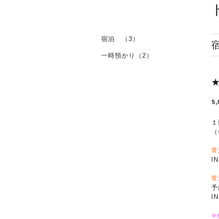
宿泊 （3）
一時預かり（2）
5,
１
（
常
I
常
予
I
※